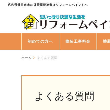
コ
広島県廿日市市の外壁屋根塗装はリフォームペイントへ
ン
テ
ン
ツ
へ
初めての方へ
塗装工事料金
塗
ス
キ
ッ
>
ホーム
よくある質問
プ
(Enter
を
押
す)
よくある質問