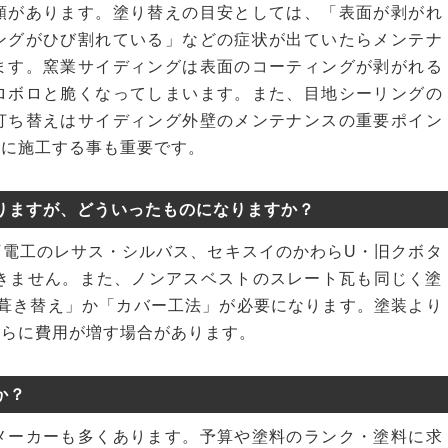
類があります。塗り替えの目安としては、「表面が剥がれ
ングがひび割れている」などの症状が出ていたらメンテナ
ます。窯業サイディングは表面のコーティングが剥がれる
ロボロと脆くなってしまいます。また、目地シーリングの
打ち替えはサイディング外壁のメンテナンスの重要ポイン
確に施工する事も重要です。
りますが、どういったものになりますか？
下電工のレサス・シルバス、セキスイのかわらU・旧クボタ
できません。また、ノンアスベストのスレート瓦も同じく塗
「葺き替え」か「カバー工法」が必要になります。塗装より
さらに費用が増す場合があります。
か？
メーカーも多くあります。予算や塗料のランク・塗料に求